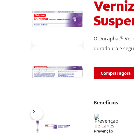
Verni
Suspe
®
O Duraphat
Vern
duradoura e segur
Comprar agora
Benefícios
Prevenção