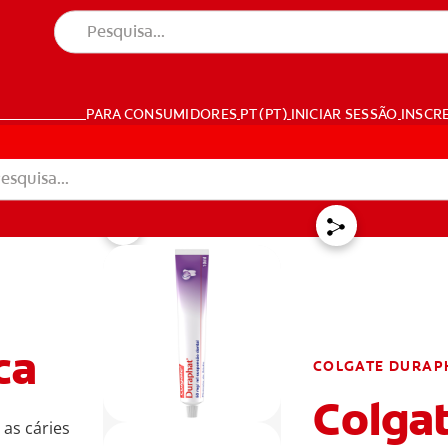
PARA CONSUMIDORES
PT (PT)
INICIAR SESSÃO
INSCR
NSCREVA-SE AGORA
TERMINAR SESSÃO
DEFINIÇÕES DE CO
ca
COLGATE DURAP
Colga
as cáries