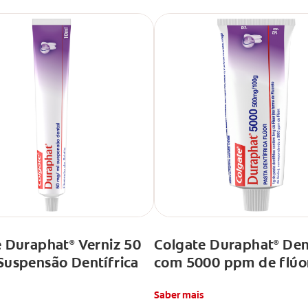
e Duraphat
Verniz 50
Colgate Duraphat
Dent
®
®
Suspensão Dentífrica
com 5000 ppm de flúo
Saber mais