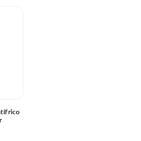
ífrico
r