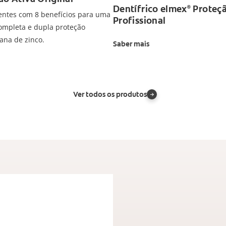
Dentífrico elmex
Proteçã
®
entes com 8 benefícios para uma
Profissional
ompleta e dupla proteção
iana de zinco.
Saber mais
Ver todos os produtos