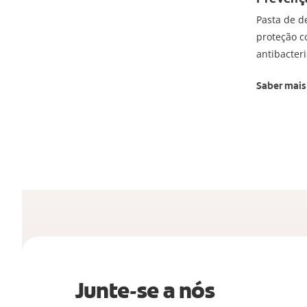
Pasta de d
proteção c
antibacter
Saber mais
Junte-se a nós