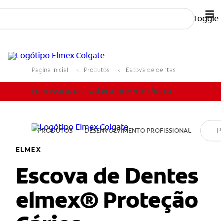
Toggle
PROFISSIONAIS DA
ÁREA ODONTOLÓGICA
P
Página inicial
Produtos
Escova de dentes
PROFISSIONAIS DA
ÁREA ODONTOLÓGICA
PRODUTOS
DESENVOLVIMENTO PROFISSIONAL
PA
ELMEX
Escova de Dentes
elmex® Proteção