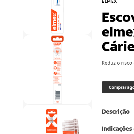
ELMEX
Esco
elme
Cári
Reduz o risco 
Comprar ag
Descrição
Indicações