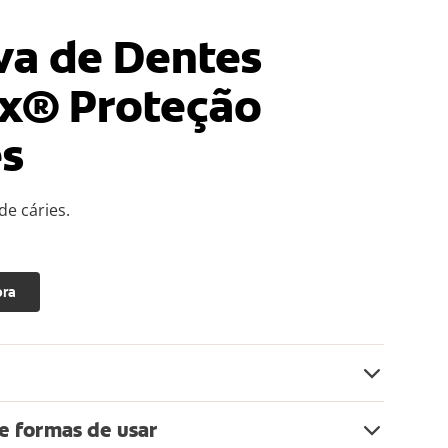
va de Dentes
x® Proteção
es
de cáries.
ora
 e formas de usar