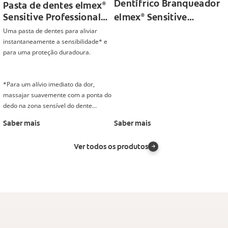
Dentífrico Branqueador
Pasta de dentes elmex
®
Sensitive Professional
elmex
Sensitive
®
Repara e Previne
Professional
Uma pasta de dentes para aliviar
instantaneamente a sensibilidade* e
para uma proteção duradoura.
*Para um alívio imediato da dor,
massajar suavemente com a ponta do
dedo na zona sensível do dente
durante 1 minuto, até 2 vezes por dia.
Saber mais
Saber mais
Ver todos os produtos