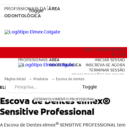
PROFISSIONAIS DA
ÁREA
Toggle
ODONTOLÓGICA
PRODUTOS
PARA CONSUMIDORES
PT (PT)
PROFISSIONAIS
ÁREA
INICIAR SESSÃO
DA
ODONTOLÓGICA
INSCREVA-SE AGORA
TERMINAR SESSÃO
DESENVOLVIMENTO PROFISSIONAL
PRODUTOS
DEFINIÇÕES DE CONTA
Página inicial
Produtos
Escova de dentes
Toggle
ELMEX
Escova de Dentes elmex®
DESENVOLVIMENTO PROFISSIONAL
Sensitive Professional
PARA CONSUMIDORES
PT (PT)
®
A Escova de Dentes elmex
SENSITIVE PROFESSIONAL tem