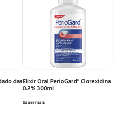
dado das
Elixir Oral PerioGard
Clorexidina
®
0.2% 300ml
Saber mais