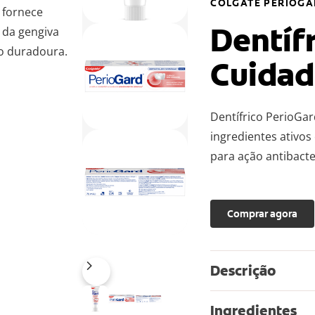
COLGATE PERIOG
 fornece
Dentíf
 da gengiva
ão duradoura.
Cuidad
Dentífrico PerioGa
ingredientes ativo
para ação antibacte
Comprar agora
Descrição
Ingredientes