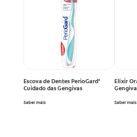
Escova de Dentes PerioGard
Elixir O
®
Cuidado das Gengivas
Gengivas
Saber mais
Saber mais