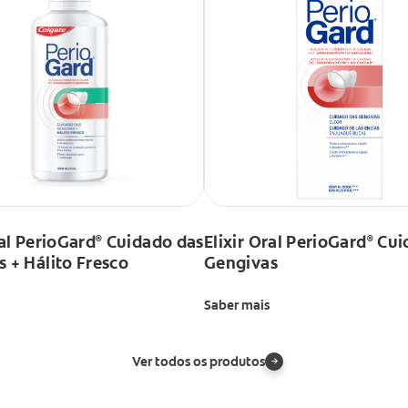
ral PerioGard
Cuidado das
Elixir Oral PerioGard
Cui
®
®
 + Hálito Fresco
Gengivas
Saber mais
Ver todos os produtos