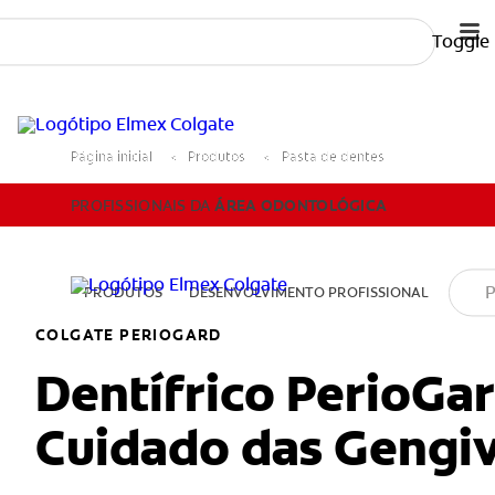
Toggle
PROFISSIONAIS DA
ÁREA ODONTOLÓGICA
P
Página inicial
Produtos
Pasta de dentes
PROFISSIONAIS DA
ÁREA ODONTOLÓGICA
PRODUTOS
DESENVOLVIMENTO PROFISSIONAL
PA
COLGATE PERIOGARD
Dentífrico PerioGa
Cuidado das Gengi