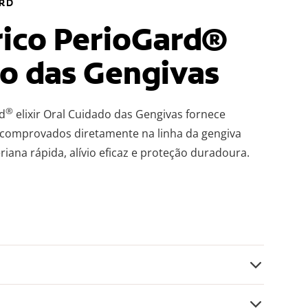
ARD
rico PerioGard®
o das Gengivas
®
rd
elixir Oral Cuidado das Gengivas fornece
s comprovados diretamente na linha da gengiva
riana rápida, alívio eficaz e proteção duradoura.