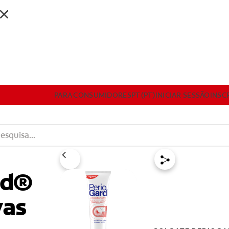
DESENVOLVIMENTO PROFISSIONAL
RODUTOS
PARA CONSUMIDORES
PT (PT)
INICIAR SESSÃO
INSC
RA CONSUMIDORES
PT (PT)
INICIAR SESSÃO
INSCREVA
rd®
vas