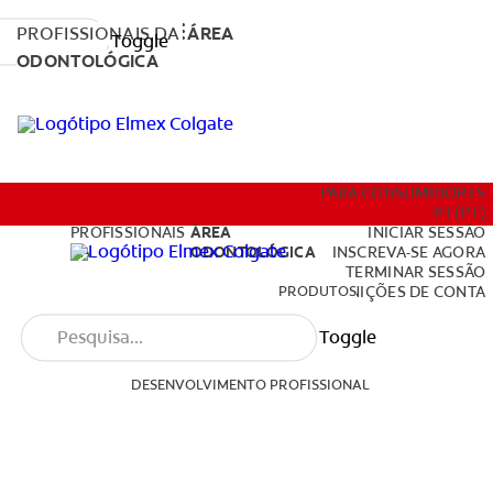
PROFISSIONAIS DA
ÁREA
Toggle
ODONTOLÓGICA
PRODUTOS
PARA CONSUMIDORES
PT (PT)
PROFISSIONAIS
ÁREA
INICIAR SESSÃO
DA
ODONTOLÓGICA
INSCREVA-SE AGORA
TERMINAR SESSÃO
DESENVOLVIMENTO PROFISSIONAL
PRODUTOS
DEFINIÇÕES DE CONTA
Toggle
DESENVOLVIMENTO PROFISSIONAL
PARA CONSUMIDORES
PT (PT)