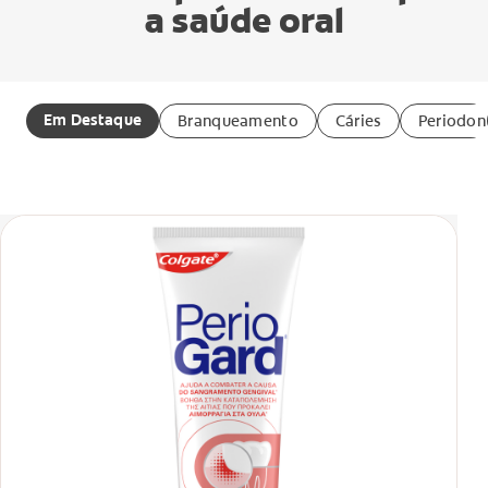
a saúde oral
Em Destaque
Branqueamento
Cáries
Periodon