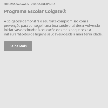
SORRISOS SAUDÁVEIS, FUTUROS BRILHANTES
Programa Escolar Colgate®
A Colgate® demonstra o seu forte compromisso com a
prevenção para conseguir uma boa saúde oral, desenvolvendo
iniciativas destinadas à educação dos mais pequenos e a
instaurar hábitos de higiene saudáveis desde a mais tenra idade.
Saiba Mais