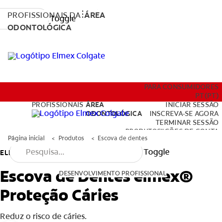
PROFISSIONAIS DA
ÁREA
Toggle
ODONTOLÓGICA
PRODUTOS
PARA CONSUMIDORES
PT (PT)
PROFISSIONAIS
ÁREA
INICIAR SESSÃO
DA
ODONTOLÓGICA
INSCREVA-SE AGORA
TERMINAR SESSÃO
DESENVOLVIMENTO PROFISSIONAL
PRODUTOS
DEFINIÇÕES DE CONTA
Página inicial
Produtos
Escova de dentes
Toggle
ELMEX
Escova de Dentes elmex®
DESENVOLVIMENTO PROFISSIONAL
Proteção Cáries
PARA CONSUMIDORES
PT (PT)
Reduz o risco de cáries.