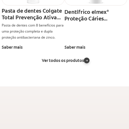
Pasta de dentes Colgate
Dentífrico elmex
®
Total Prevenção Ativa
Proteção Cáries
Original
Profissional
Pasta de dentes com 8 benefícios para
uma proteção completa e dupla
proteção antibacteriana de zinco.
Saber mais
Saber mais
Ver todos os produtos