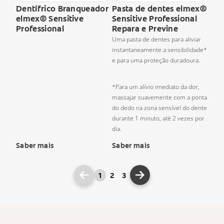
Dentífrico Branqueador
Pasta de dentes elmex®
elmex® Sensitive
Sensitive Professional
Professional
Repara e Previne
Uma pasta de dentes para aliviar
instantaneamente a sensibilidade*
e para uma proteção duradoura.
*Para um alívio imediato da dor,
massajar suavemente com a ponta
do dedo na zona sensível do dente
durante 1 minuto, até 2 vezes por
dia.
Saber mais
Saber mais
1
2
3