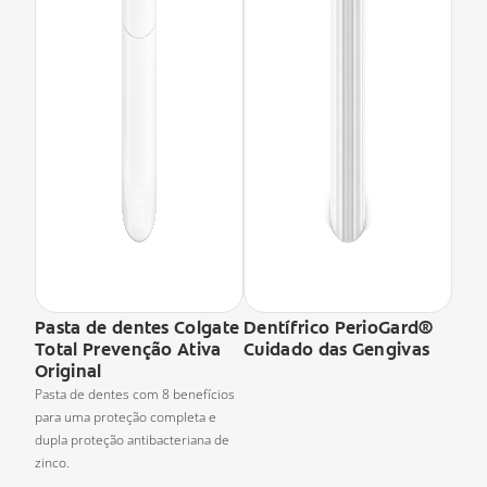
Pasta de dentes Colgate
Dentífrico PerioGard®
Total Prevenção Ativa
Cuidado das Gengivas
Original
Pasta de dentes com 8 benefícios
para uma proteção completa e
dupla proteção antibacteriana de
zinco.