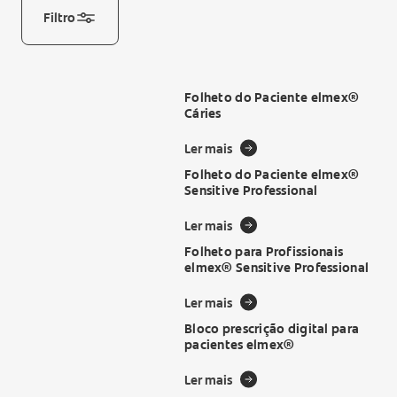
Filtro
INICIAR SESSÃO
INSCREVA-SE AGORA
Folheto do Paciente elmex®
TERMINAR SESSÃO
Cáries
DEFINIÇÕES DE CONTA
Ler mais
Folheto do Paciente elmex®
Sensitive Professional
Ler mais
Folheto para Profissionais
elmex® Sensitive Professional
Ler mais
Bloco prescrição digital para
pacientes elmex®
Ler mais