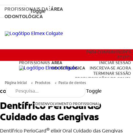
PROFISSIONAIS DA
ÁREA
Toggle
ODONTOLÓGICA
PRODUTOS
PARA CONSUMIDORES
PT (PT)
PROFISSIONAIS
ÁREA
INICIAR SESSÃO
DA
ODONTOLÓGICA
INSCREVA-SE AGORA
TERMINAR SESSÃO
DESENVOLVIMENTO PROFISSIONAL
PRODUTOS
DEFINIÇÕES DE CONTA
Página inicial
Produtos
Pasta de dentes
Toggle
COLGATE PERIOGARD
Dentífrico PerioGard®
DESENVOLVIMENTO PROFISSIONAL
Cuidado das Gengivas
PARA CONSUMIDORES
PT (PT)
®
Dentífrico PerioGard
elixir Oral Cuidado das Gengivas