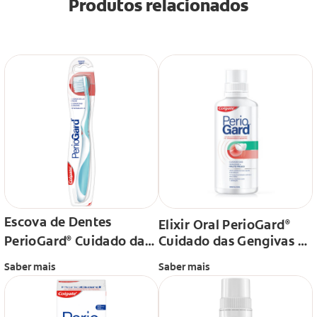
Produtos relacionados
Escova de Dentes
Elixir Oral PerioGard
®
PerioGard
Cuidado das
Cuidado das Gengivas +
®
Gengivas
Hálito Fresco
Saber mais
Saber mais