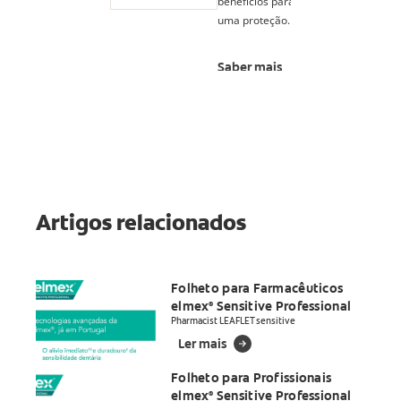
Prevenção
benefícios para
Ativa
uma proteção
completa e
Original
dupla proteção
Saber mais
antibacteriana
de zinco.
Artigos relacionados
Folheto para Farmacêuticos
elmex
Sensitive Professional
®
Pharmacist LEAFLET sensitive
Ler mais
Folheto para Profissionais
elmex
Sensitive Professional
®