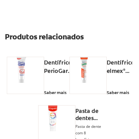
Produtos relacionados
Dentífrico
Dentífrico
PerioGard
elmex
®
®
Cuidado
Junior
das
Gengivas
Saber mais
Saber mais
Pasta de
dentes
Colgate
Pasta de dentes
Total
com 8