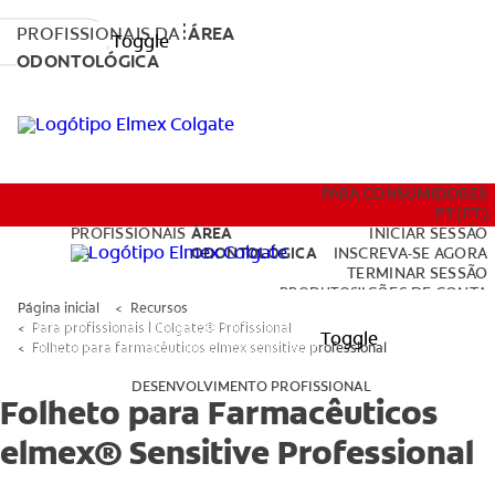
PROFISSIONAIS DA
ÁREA
Toggle
ODONTOLÓGICA
PRODUTOS
PARA CONSUMIDORES
PT (PT)
PROFISSIONAIS
ÁREA
INICIAR SESSÃO
DA
ODONTOLÓGICA
INSCREVA-SE AGORA
TERMINAR SESSÃO
DESENVOLVIMENTO PROFISSIONAL
PRODUTOS
DEFINIÇÕES DE CONTA
Página inicial
Recursos
Para profissionais | Colgate® Profissional
Toggle
Folheto para farmacêuticos elmex sensitive professional
DESENVOLVIMENTO PROFISSIONAL
Folheto para Farmacêuticos
PARA CONSUMIDORES
elmex® Sensitive Professional
PT (PT)